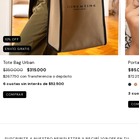
10
%
OFF
ENVÍO GRATIS
Tote Bag Urban
Port
$350.000
$315.000
$85.
$267.750
con
Transferencia o depósito
$72.2
6
cuotas sin interés de
$52.500
3
cuo
COMPRAR
COM
SUSCRIBITE A NUESTRO NEWSLETTER Y RECIBÍ 10%OFF EN TU