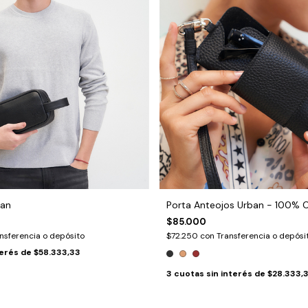
ban
Porta Anteojos Urban - 100% 
$85.000
nsferencia o depósito
$72.250
con
Transferencia o depósi
terés de
$58.333,33
3
cuotas sin interés de
$28.333,