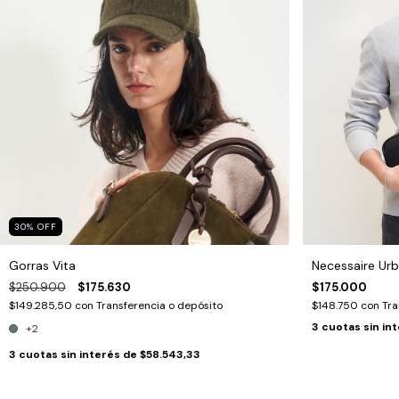
30
%
OFF
Gorras Vita
Necessaire Ur
$250.900
$175.630
$175.000
$149.285,50
con
Transferencia o depósito
$148.750
con
Tra
3
cuotas sin in
+2
3
cuotas sin interés de
$58.543,33