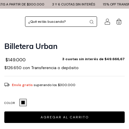
DE $300.000
3 Y 6 CUOTAS SIN INTERÉS
15% OFF TRANSFERENCIA
E
0
Billetera Urban
$149.000
3
cuotas sin interés de
$49.666,67
$126.650
con
Transferencia o depósito
Envío gratis
superando los
$300.000
COLOR