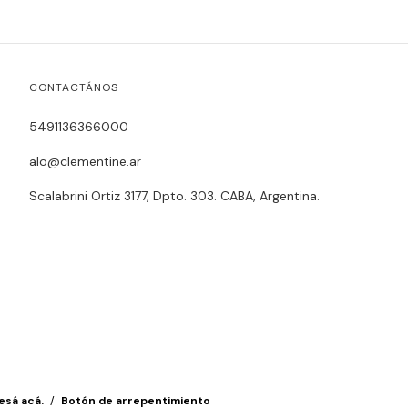
CONTACTÁNOS
5491136366000
alo@clementine.ar
Scalabrini Ortiz 3177, Dpto. 303. CABA, Argentina.
esá acá.
/
Botón de arrepentimiento