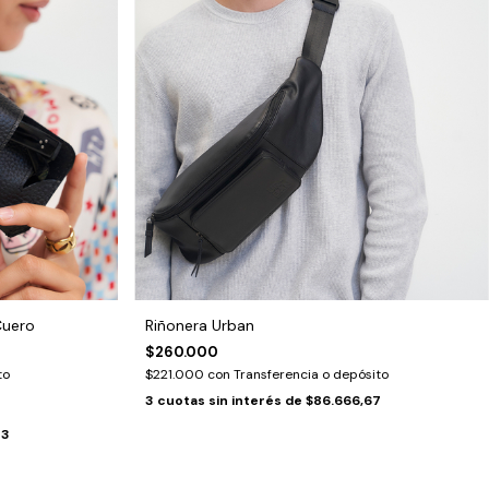
Cuero
Riñonera Urban
$260.000
to
$221.000
con
Transferencia o depósito
3
cuotas sin interés de
$86.666,67
33