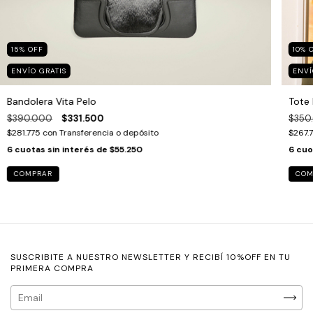
15
%
OFF
10
%
ENVÍO GRATIS
ENVÍ
Bandolera Vita Pelo
Tote
$390.000
$331.500
$350
$281.775
con
Transferencia o depósito
$267.
6
cuotas sin interés de
$55.250
6
cuo
COM
SUSCRIBITE A NUESTRO NEWSLETTER Y RECIBÍ 10%OFF EN TU
PRIMERA COMPRA